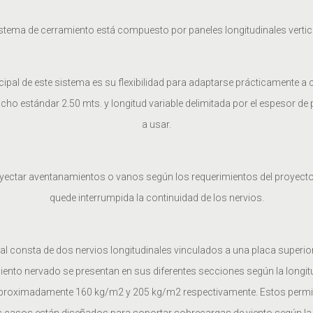
istema de cerramiento está compuesto por paneles longitudinales vertic
ncipal de este sistema es su flexibilidad para adaptarse prácticamente a
o estándar 2.50 mts. y longitud variable delimitada por el espesor de p
a usar.
oyectar aventanamientos o vanos según los requerimientos del proyect
quede interrumpida la continuidad de los nervios.
al consta de dos nervios longitudinales vinculados a una placa superior
iento nervado se presentan en sus diferentes secciones según la longit
proximadamente 160 kg/m2 y 205 kg/m2 respectivamente. Estos permit