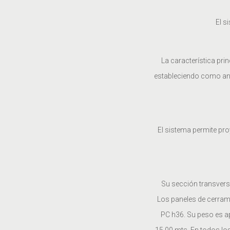
El s
La característica pri
estableciendo como anch
El sistema permite pr
Su sección transvers
Los paneles de cerram
PC h36. Su peso es a