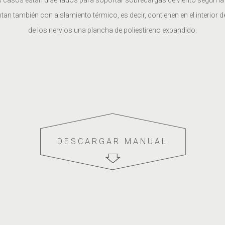
s casos están diseñados para soportar sobrecargas de viento según la l
an también con aislamiento térmico, es decir, contienen en el interior d
de los nervios una plancha de poliestireno expandido.
DESCARGAR MANUAL