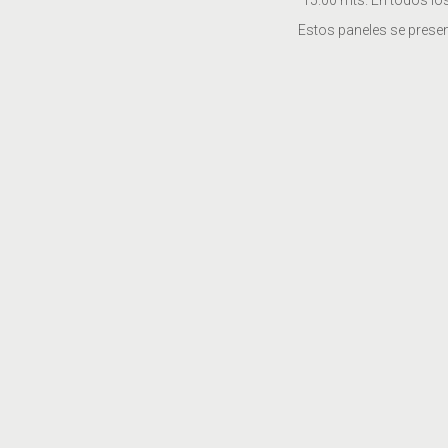
15.00 mts. En todos lo
Estos paneles se present