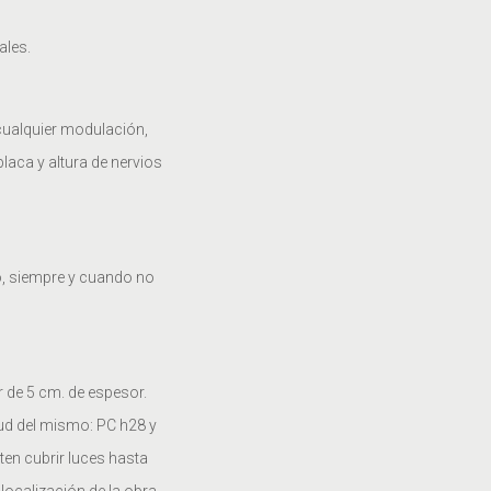
ales.
 cualquier modulación,
laca y altura de nervios
o, siempre y cuando no
 de 5 cm. de espesor.
ud del mismo: PC h28 y
en cubrir luces hasta